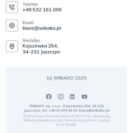
Telefon
+48 532 161 000
Email
biuro@wibako.pl
Siedziba
Kojszówka 254,
34-231 Juszczyn
(c) WIBAKO 2025
WIBAKO sp. z o.o., Kojszówka 254, 34-231
Juszczyn, tel.
+48 33 870 42 00
,
biuro@wibako.pl
Ta strona jest chroniona przez reCAPTCHA i obowiązują
Polityka prywatności
oraz
Warunki korzystania z usługi
firmy Google.