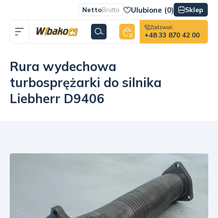
Ulubione (
0
)
Sklep
Netto
Brutto
Zadzwoń
+48 33 870 42 00
0
Rura wydechowa
turbosprężarki do silnika
Liebherr D9406