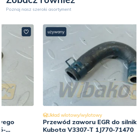
Poznaj nasz szeroki asortyment
używany
Układ wlotowy/wylotowy
Przewód zaworu EGR do silnika
Kubota V3307-T 1J770-71470