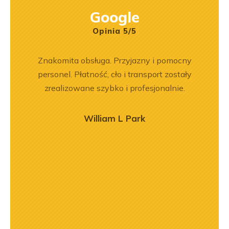
Google
Opinia 5/5
rr 564
Znakomita obsługa. Przyjazny i pomocny
Jeste
em i
personel. Płatność, cło i transport zostały
Dobr
okim
zrealizowane szybko i profesjonalnie.
na –
mą
William L Park
ry
ńca,
dztwo
asach
orąco