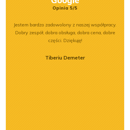
Google
Opinia 5/5
na 6.
Jestem bardzo zadowolony z naszej współpracy.
Z
jeśli
Dobry zespół, dobra obsługa, dobra cena, dobre
pe
aprawa
części. Dziękuję!
Tiberiu Demeter