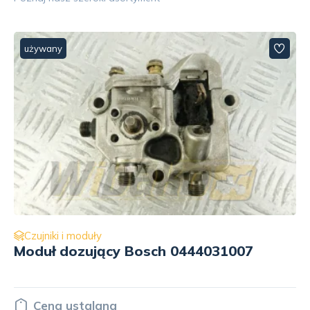
używany
Czujniki i moduły
Czujnik ciśnienia oleju P0.5 Kubota
15531-39010
Cena ustalana