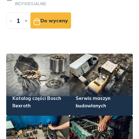
INDYWIDUALNIE
-
+
Do wyceny
Katalog części Bosch
Serwis maszyn
Rexroth
budowlanych