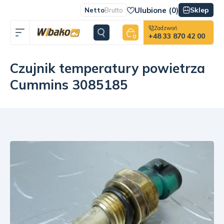
Ulubione (
0
)
Sklep
Netto
Brutto
Zadzwoń
+48 33 870 42 00
0
Czujnik temperatury powietrza
Cummins 3085185