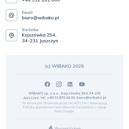
Email
biuro@wibako.pl
Siedziba
Kojszówka 254,
34-231 Juszczyn
(c) WIBAKO 2025
WIBAKO sp. z o.o., Kojszówka 254, 34-231
Juszczyn, tel.
+48 33 870 42 00
,
biuro@wibako.pl
Ta strona jest chroniona przez reCAPTCHA i obowiązują
Polityka prywatności
oraz
Warunki korzystania z usługi
firmy Google.
Projekt Estart