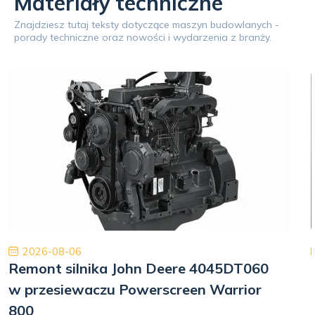
Materiały techniczne
Znajdziesz tutaj teksty dotyczące maszyn budowlanych -
porady techniczne oraz nowości i wydarzenia z branży.
2026-08-06
Remont silnika John Deere 4045DT060
w przesiewaczu Powerscreen Warrior
800