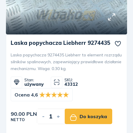
Laska popychacza Liebherr 9274435
Laska popychacza 9274435 Liebherr to element rozrządu
silników spalinowych, zapewniający prawidłowe działanie
mechanizmu. Waga: 0.30 kg.
Stan:
SKU:
używany
43312
Ocena 4,6
90.00 PLN
-
+
Do koszyka
NETTO