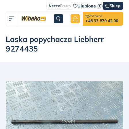
Ulubione (
0
)
Sklep
Netto
Brutto
Zadzwoń
+48 33 870 42 00
0
Laska popychacza Liebherr
9274435