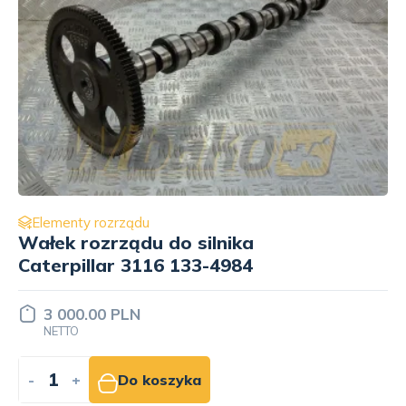
Elementy rozrządu
Śruba blokująca popychacza
rolkowego M10x19x15 10.9 KLR
Liebherr 10153538
15.00 PLN
NETTO
-
+
Do koszyka