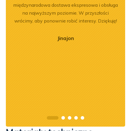
em i
międzynarodowa dostawa ekspresowa i obsługa
Dobr
okim
na najwyższym poziomie. W przyszłości
na –
wrócimy, aby ponownie robić interesy. Dziękuję!
mą
ry
Jinajon
ńca,
dztwo
asach
orąco