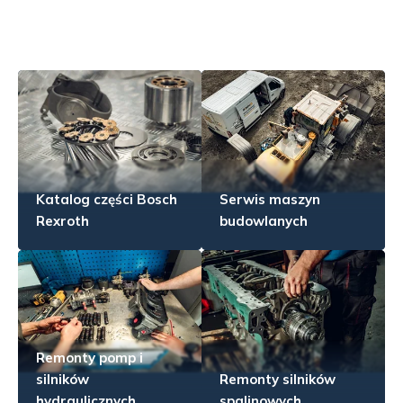
Katalog części Bosch
Serwis maszyn
Rexroth
budowlanych
Remonty pomp i
silników
Remonty silników
hydraulicznych
spalinowych