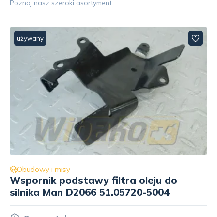
Poznaj nasz szeroki asortyment
używany
Obudowy i misy
o
Misa olejowa do silnika Man D2066
51.05800-6406