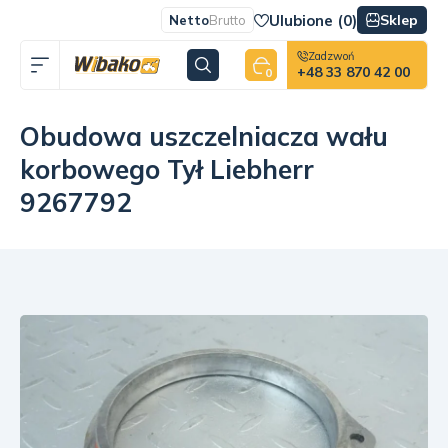
Ulubione (
0
)
Sklep
Netto
Brutto
Zadzwoń
+48 33 870 42 00
0
Obudowa uszczelniacza wału
korbowego Tył Liebherr
9267792