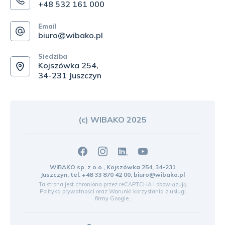
+48 532 161 000
Email
biuro@wibako.pl
Siedziba
Kojszówka 254,
34-231 Juszczyn
(c) WIBAKO 2025
WIBAKO sp. z o.o., Kojszówka 254, 34-231
Juszczyn, tel.
+48 33 870 42 00
,
biuro@wibako.pl
Ta strona jest chroniona przez reCAPTCHA i obowiązują
Polityka prywatności
oraz
Warunki korzystania z usługi
firmy Google.