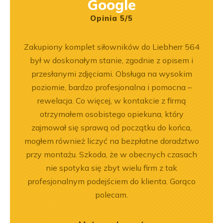
Google
Opinia 5/5
ka
Zakupiony komplet siłowników do Liebherr 564
Wspó
bsługa
był w doskonałym stanie, zgodnie z opisem i
Pole
ci
przesłanymi zdjęciami. Obsługa na wysokim
będę 
ękuję!
poziomie, bardzo profesjonalna i pomocna –
rewelacja. Co więcej, w kontakcie z firmą
otrzymałem osobistego opiekuna, który
zajmował się sprawą od początku do końca,
mogłem również liczyć na bezpłatne doradztwo
przy montażu. Szkoda, że w obecnych czasach
nie spotyka się zbyt wielu firm z tak
profesjonalnym podejściem do klienta. Gorąco
polecam.