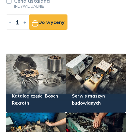
Cena ustalana
INDYWIDUALNIE
-
+
Do wyceny
Katalog części Bosch
Serwis maszyn
Rexroth
budowlanych