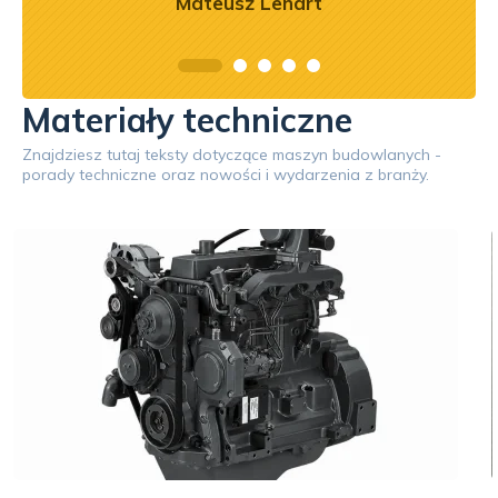
Mateusz Lenart
Materiały techniczne
Znajdziesz tutaj teksty dotyczące maszyn budowlanych -
porady techniczne oraz nowości i wydarzenia z branży.