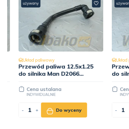
używany
używany
Układ paliwowy
Układ pa
Przewód paliwa 12.5x1.25
Przewód
do silnika Man D2066
do siln
51.12307-5716
51.1230
Cena ustalana
Cena u
INDYWIDUALNIE
INDYWID
-
+
Do wyceny
-
+