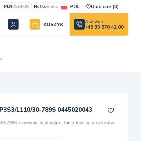
POL
Ulubione (
0
)
PLN
USD
EUR
Netto
Brutto
Zadzwoń
KOSZYK
+48 33 870 42 00
0
43
P3S3/L110/30-789S 0445020043
-789S, używana, w dobrym stanie. Idealna do silników