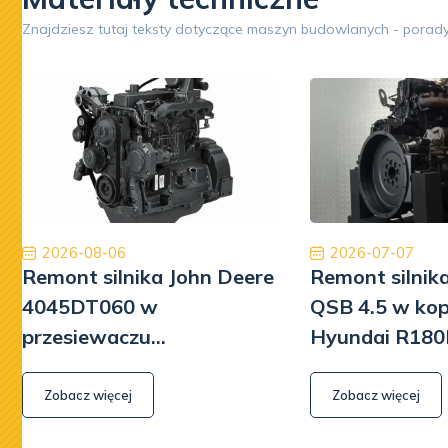
Google
Znajdziesz tutaj teksty dotyczące maszyn budowlanych - porady
Opinia 5/5
Oryginalne części, niesamowicie szybka
Współp
międzynarodowa dostawa ekspresowa i obsługa na
Poleca
najwyższym poziomie. W przyszłości wrócimy, aby
będę mu
ponownie robić interesy. Dziękuję!
Jinajon
2026-08-06
2026-07-07
Remont silnika John Deere
Remont silni
4045DT060 w
QSB 4.5 w ko
przesiewaczu
Hyundai R180
Powerscreen Warrior 800
Zobacz więcej
Zobacz więcej