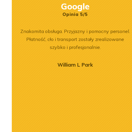
Google
Opinia 5/5
 564 był
Znakomita obsługa. Przyjazny i pomocny personel.
em i
Płatność, cło i transport zostały zrealizowane
sokim
szybko i profesjonalnie.
cna –
irmą
William L Park
ajmował
2026-07-03
 również
nika Liebherr
Remont silnika Liebherr
ntażu.
 ładowarce LR
D9508 A7 w dźwigu LTM
yka się
c
1300-6.2
jściem do
j
Zobacz więcej