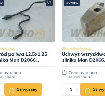
używany
liwowy
Układ paliwowy
 paliwa 12.5x1.25
Uchwyt wtryskiwac
ika Man D2066
silnika Man D2066
5-5438
51.10104-0065
stalana
Cena ustalana
UALNIE
INDYWIDUALNIE
Do wyceny
-
+
Do wyce