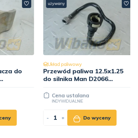
używany
Układ paliwowy
za do
Przewód paliwa 12.5x1.25
do silnika Man D2066
51.12305-5429
Cena ustalana
INDYWIDUALNIE
ny
-
+
Do wyceny