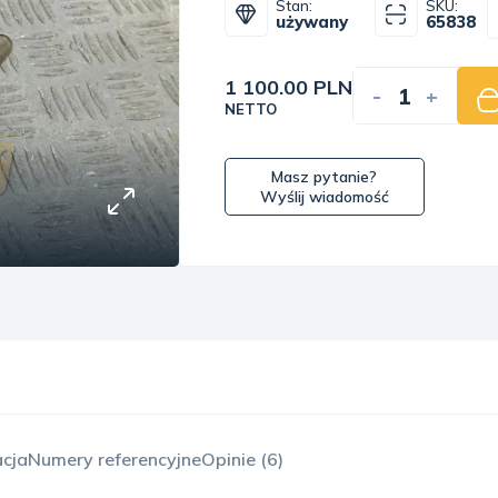
Stan:
SKU:
używany
65838
1 100.00 PLN
-
+
NETTO
Masz pytanie?
Wyślij wiadomość
acja
Numery referencyjne
Opinie (6)