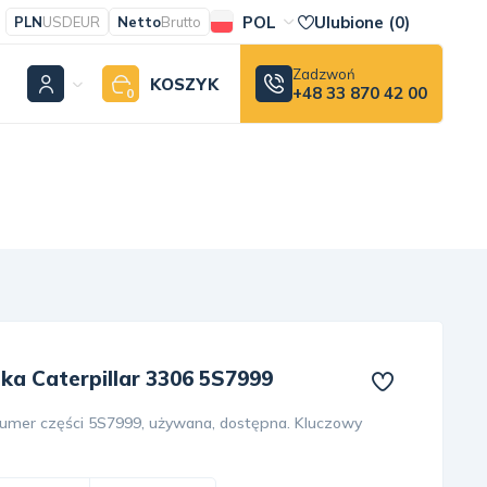
POL
Ulubione (
0
)
PLN
USD
EUR
Netto
Brutto
Zadzwoń
KOSZYK
+48 33 870 42 00
0
ka Caterpillar 3306 5S7999
numer części 5S7999, używana, dostępna. Kluczowy