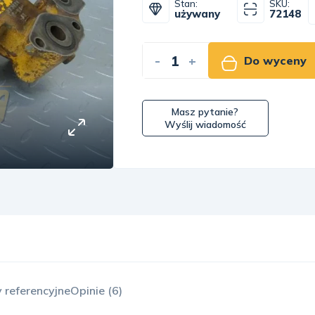
Stan:
SKU:
używany
72148
-
+
Do wyceny
Masz pytanie?
Wyślij wiadomość
 referencyjne
Opinie (6)