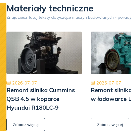
Materiały techniczne
Google
Znajdziesz tutaj teksty dotyczące maszyn budowlanych - porady
Opinia 5/5
Współpraca na wysokim poziomie. Firma na 6.
Znakomit
Polecam z czystym sumieniem. Na pewno jeśli
Płatn
będę musiał to skorzystam jeszcze raz. Naprawa
Pomp hydrauliki Koparka Terex
Kamil Przybysz
2026-07-07
2026-07-07
Remont silnika Cummins
Remont silnik
QSB 4.5 w koparce
w ładowarce 
Hyundai R180LC-9
Zobacz więcej
Zobacz więcej