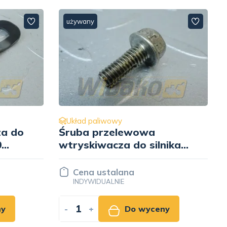
używany
Układ paliwowy
Tłoczek listwy pompy
nika
wtryskowej do silnika
-
Kubota V2403 1A021-
54160
Cena ustalana
INDYWIDUALNIE
ny
-
+
Do wyceny