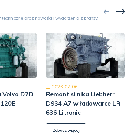
Google
 techniczne oraz nowości i wydarzenia z branży.
Opinia 5/5
a obsługa. Przyjazny i pomocny personel.
Jestem bardzo z
ość, cło i transport zostały zrealizowane
Dobry zespół, d
szybko i profesjonalnie.
William L Park
T
2026-07-06
a Volvo D7D
Remont silnika Liebherr
R
L120E
D934 A7 w ładowarce LR
636 Litronic
6
Zobacz więcej