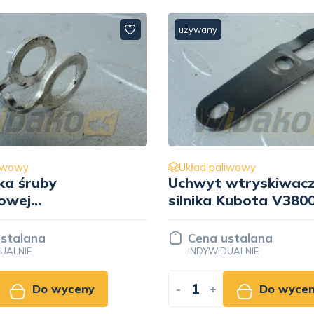
używany
liwowy
Układ paliwowy
wtryskiwacza do
Śruba przelewowa
 Kubota V3800
wtryskiwacza do sil
3452
Kubota V3800 1C020
95810
stalana
Cena ustalana
UALNIE
INDYWIDUALNIE
Do wyceny
-
+
Do wyce