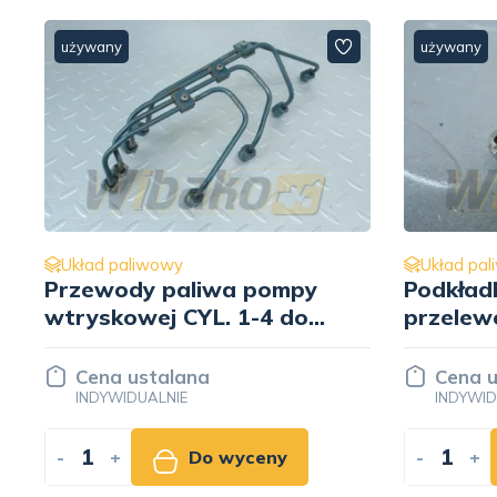
używany
używany
Układ paliwowy
Układ pa
Podkładka śruby
Uchwyt 
przelewowej
silnika
wtryskiwacza Kubota
1C020-5
1C020-96730
Cena ustalana
Cena u
INDYWIDUALNIE
INDYWID
-
+
Do wyceny
-
+