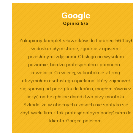
Google
Opinia 5/5
bka
Zakupiony komplet siłowników do Liebherr 564 był
sługa na
w doskonałym stanie, zgodnie z opisem i
imy, aby
przesłanymi zdjęciami. Obsługa na wysokim
poziomie, bardzo profesjonalna i pomocna –
rewelacja. Co więcej, w kontakcie z firmą
otrzymałem osobistego opiekuna, który zajmował
2026-06-30
się sprawą od początku do końca, mogłem również
nika Liebherr
Wydajność i
liczyć na bezpłatne doradztwo przy montażu.
w dźwigu LTM
zastosowanie ładowarki
Szkoda, że w obecnych czasach nie spotyka się
Volvo L180F
zbyt wielu firm z tak profesjonalnym podejściem do
klienta. Gorąco polecam.
j
Zobacz więcej