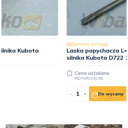
Elementy rozrządu
Laska popychacza L= 115 mm do
silnika Kubota D722 16851-15110
Cena ustalana
INDYWIDUALNIE
-
+
Do wyceny