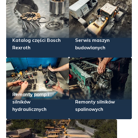
Katalog części Bosch
Serwis maszyn
Rexroth
budowlanych
Remonty pomp i
silników
Remonty silników
hydraulicznych
spalinowych