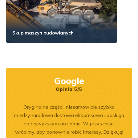
Skup maszyn budowlanych
Google
Opinia 5/5
rr 564
Oryginalne części, niesamowicie szybka
Jeste
em i
międzynarodowa dostawa ekspresowa i obsługa
Dobr
okim
na najwyższym poziomie. W przyszłości
na –
wrócimy, aby ponownie robić interesy. Dziękuję!