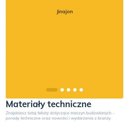
mą
ry
Jinajon
ńca,
dztwo
asach
orąco
Materiały techniczne
Znajdziesz tutaj teksty dotyczące maszyn budowlanych -
porady techniczne oraz nowości i wydarzenia z branży.