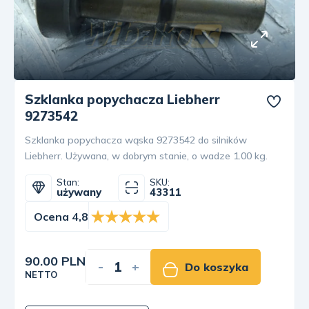
Szklanka popychacza Liebherr
9273542
Szklanka popychacza wąska 9273542 do silników
Liebherr. Używana, w dobrym stanie, o wadze 1.00 kg.
Stan:
SKU:
używany
43311
Ocena 4,8
90.00 PLN
-
+
Do koszyka
NETTO