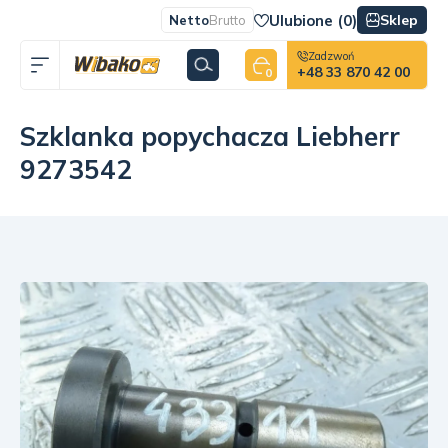
Ulubione (
0
)
Sklep
Netto
Brutto
Zadzwoń
+48 33 870 42 00
0
Szklanka popychacza Liebherr
9273542