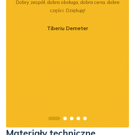
ały
Dobry zespół, dobra obsługa, dobra cena, dobre
był
.
części. Dziękuję!
prz
poz
r
Tiberiu Demeter
o
zaj
mogł
przy
prof
Materiały techniczne