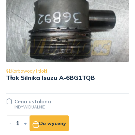
Korbowody i tłoki
Tłok z korbowodem Perkins 4.2032
31337220071
Cena ustalana
INDYWIDUALNIE
-
+
Do wyceny