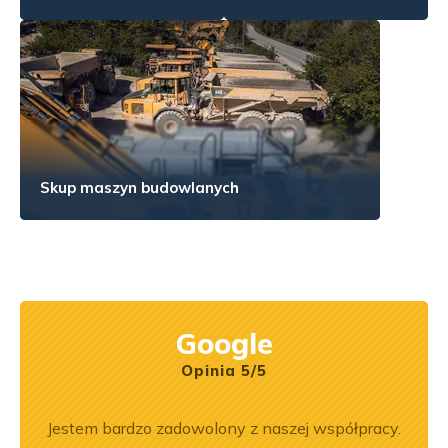
Skup maszyn budowlanych
Google
Opinia 5/5
ny
Jestem bardzo zadowolony z naszej współpracy.
Zakup