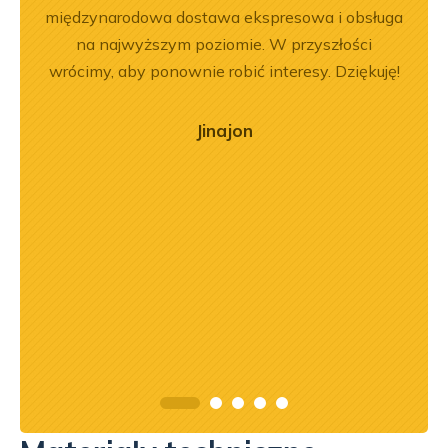
em i
międzynarodowa dostawa ekspresowa i obsługa
pe
okim
na najwyższym poziomie. W przyszłości
na –
wrócimy, aby ponownie robić interesy. Dziękuję!
mą
ry
Jinajon
ńca,
dztwo
asach
orąco