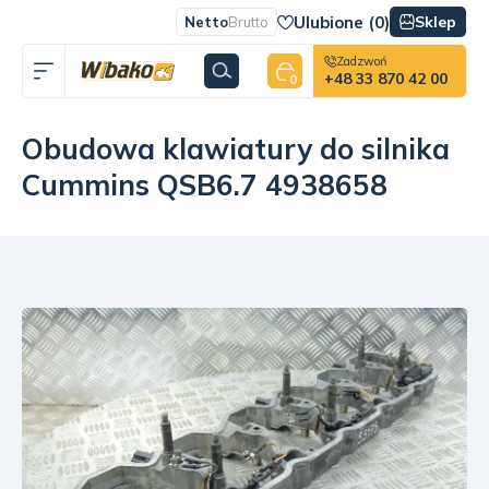
Ulubione (
0
)
Sklep
Netto
Brutto
Zadzwoń
+48 33 870 42 00
0
Obudowa klawiatury do silnika
Cummins QSB6.7 4938658