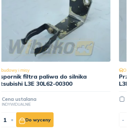
Obudowy i misy
Przewód bagnetu oleju Mitsubishi
L3E MM430613
Cena ustalana
INDYWIDUALNIE
-
+
Do wyceny