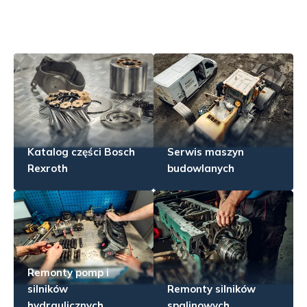
Katalog części Bosch
Serwis maszyn
Rexroth
budowlanych
Remonty pomp i
silników
Remonty silników
hydraulicznych
spalinowych