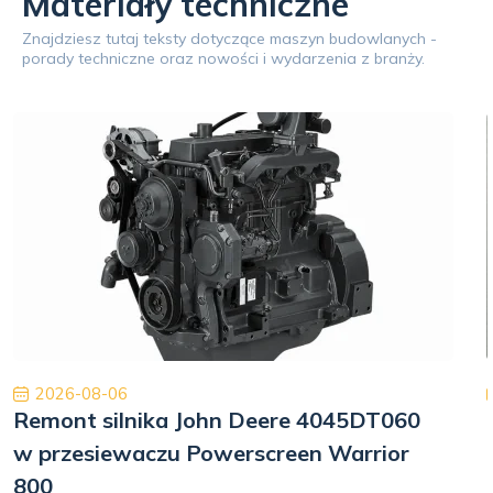
Materiały techniczne
Znajdziesz tutaj teksty dotyczące maszyn budowlanych -
porady techniczne oraz nowości i wydarzenia z branży.
2026-08-06
Remont silnika John Deere 4045DT060
w przesiewaczu Powerscreen Warrior
800