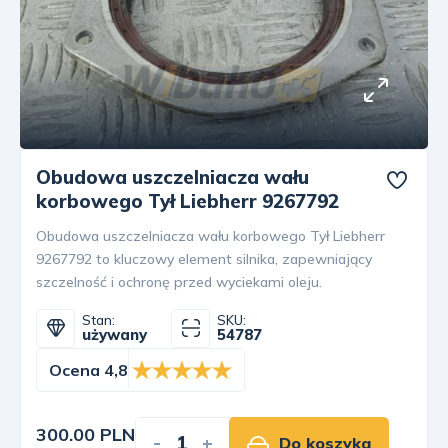
Obudowa uszczelniacza wału
korbowego Tył Liebherr 9267792
Obudowa uszczelniacza wału korbowego Tył Liebherr
9267792 to kluczowy element silnika, zapewniający
szczelność i ochronę przed wyciekami oleju.
Stan:
SKU:
używany
54787
Ocena 4,8
300.00 PLN
-
+
Do koszyka