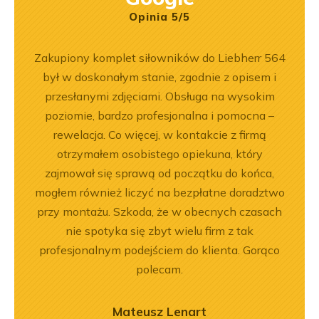
Opinia 5/5
ny
Zakupiony komplet siłowników do Liebherr 564
Jeste
ały
był w doskonałym stanie, zgodnie z opisem i
Dobr
.
przesłanymi zdjęciami. Obsługa na wysokim
poziomie, bardzo profesjonalna i pomocna –
rewelacja. Co więcej, w kontakcie z firmą
otrzymałem osobistego opiekuna, który
zajmował się sprawą od początku do końca,
mogłem również liczyć na bezpłatne doradztwo
przy montażu. Szkoda, że w obecnych czasach
nie spotyka się zbyt wielu firm z tak
profesjonalnym podejściem do klienta. Gorąco
polecam.
Mateusz Lenart