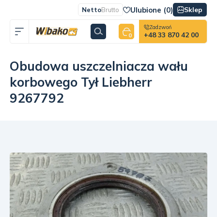
Ulubione (
0
)
Sklep
Netto
Brutto
Zadzwoń
+48 33 870 42 00
0
Obudowa uszczelniacza wału
korbowego Tył Liebherr
9267792