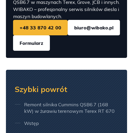
QSB6.7 w maszynach Terex, Grove, JCB i innych.
WIBAKO – profesjonalny serwis silników diesla i
maszyn budowlanych.
+48 33 870 42 00
biuro@wibako.pl
Formularz
Szybki powrót
Remont silnika Cummins QSB6.7 (168
kW) w żurawiu terenowym Terex RT 670
Wstęp