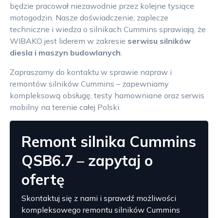
będzie pracował niezawodnie przez kolejne tysiące
motogodzin. Nasze doświadczenie, zaplecze
techniczne i wiedza o silnikach Cummins sprawiają, że
WIBAKO jest liderem w zakresie
serwisu silników
diesla i maszyn budowlanych
.
Zapraszamy do kontaktu w sprawie napraw i
remontów silników Cummins – zapewniamy
kompleksową obsługę, testy hamowniane oraz serwis
mobilny na terenie całej Polski.
Remont silnika Cummins
QSB6.7 – zapytaj o
ofertę
Skontaktuj się z nami i sprawdź możliwości
kompleksowego remontu silników Cummins