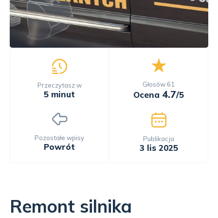
Głosów
61
Przeczytasz w
4.7
5 minut
Ocena
/5
Pozostałe wpisy
Publikacja
Powrót
3 lis 2025
Remont silnika