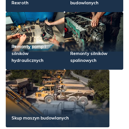
Rexroth
budowlanych
Remonty pomp i
silników
Remonty silników
hydraulicznych
spalinowych
Skup maszyn budowlanych