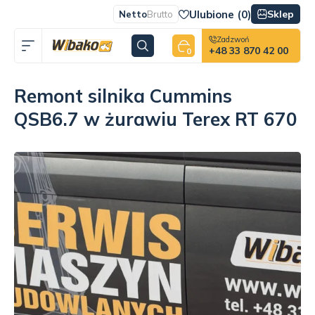
Ulubione (
0
)
Sklep
Netto
Brutto
Zadzwoń
+48 33 870 42 00
0
Remont silnika Cummins
QSB6.7 w żurawiu Terex RT 670