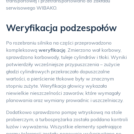
transportowej i przetransportowano do zakładu
serwisowego WIBAKO.
Weryfikacja podzespołów
Po rozebraniu silnika na części przeprowadzono
kompleksową
weryfikację
. Zmierzono wał korbowy,
sprawdzono korbowody, tuleje cylindrów i tłoki. Wyniki
potwierdziły wcześniejsze przypuszczenia – zużycie
gładzi cylindrowych przekraczało dopuszczalne
wartości, a pierścienie tłokowe były w znacznym
stopniu zużyte. Weryfikacja głowicy wykazała
niewielkie nieszczelności zaworów, które wymagały
planowania oraz wymiany prowadnic i uszczelniaczy.
Dodatkowo sprawdzono pompę wtryskową na stole
probierczym, a turbosprężarka została poddana kontroli
luzów i wyważeniu. Wszystkie elementy spełniające
normy tolerancji zostały ponownie wykorzystane po